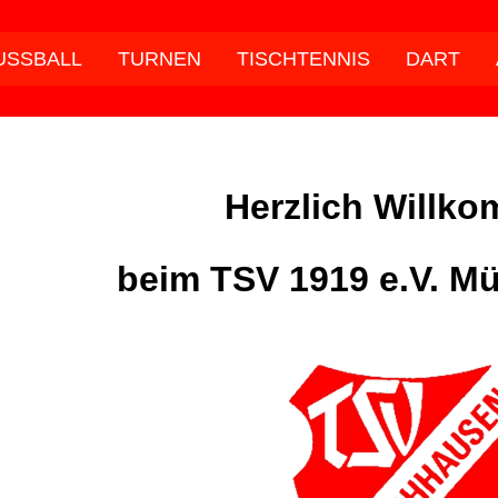
USSBALL
TURNEN
TISCHTENNIS
DART
Herzlich Willk
beim TSV 1919 e.V.
Mü